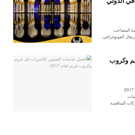
في الدولي
ية المصاحب
رنفال الفوتوغرافي
يم وكروب
افضل عدسات التصوير لكاميرات فل فريم وكروب فريم لعام 2017
دسات
كات المنافسة