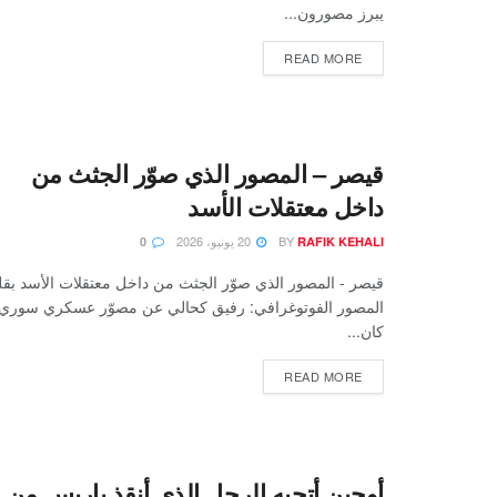
يبرز مصورون...
READ MORE
قيصر – المصور الذي صوّر الجثث من
داخل معتقلات الأسد
BY
20 يونيو، 2026
0
RAFIK KEHALI
قيصر - المصور الذي صوّر الجثث من داخل معتقلات الأسد بقل
المصور الفوتوغرافي: رفيق كحالي عن مصوّر عسكري سوري
كان...
READ MORE
أوجين أتجيه الرجل الذي أنقذ باريس من