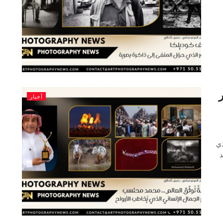
أخبار
ذي
د