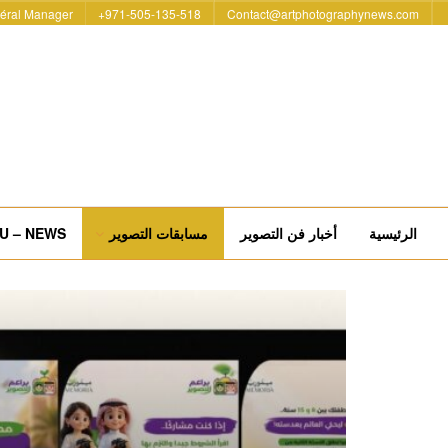
éral Manager
971-505-135-518+
Contact@artphotographynews.com
الرئيسية
أخبار فن التصوير
مسابقات التصوير
U – NEWS