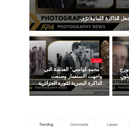
 الذاكرة اللبنانية ترُى
أخبار
ورج
“محمد كواسي” العدسة التي
لونٍ
واجهت الاستعمار وصنعت
الذاكرة البصرية للثورة الجزائرية
Trending
Comments
Latest