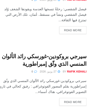
فيصل الشقصي: رحلةٌ تنسجها العدسة ويقودها الشغف وُلد
فيصل الشقصي ونشأ في مسقط، عُمان، تلك الأرض التي
تمتزج فيها الثقافة...
READ MORE
سيرجي بروكودين-غورسكي رائد الألوان
المنسي الذي وثّق إمبراطورية
BY
27 يونيو، 2026
0
RAFIK KEHALI
سيرجي بروكودين-غورسكي رائد الألوان المنسي الذي وثّق
إمبراطورية بقلم المصور الفوتوغرافي : رفيق كحالي في تاريخ
التصوير الفوتوغرافي، هناك أسماء...
READ MORE