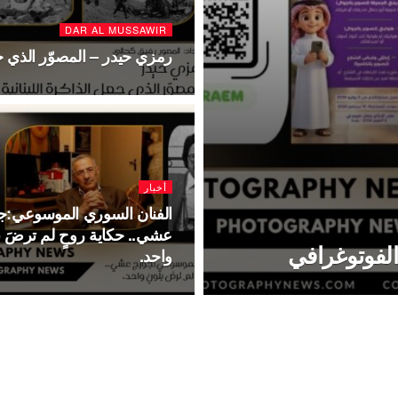
DAR AL MUSSAWIR
رمزي حيدر – المصوّر الذي جعل
أخبار
الفنان السوري الموسوعي:ج
عشي.. حكاية روحٍ لم ترضَ ب
لفوتوغرافي
واحد.