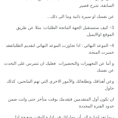
السابقة، شرح قصير
عن نفسك او سيرة ذاتية وما الى ذلك…
3- كيف ستستقبل الجهة المانحة الطلبات: مثلا عن طريق
الموقع اوالايميل.
4- الموعد النهائي : اذا تجاوزت الموعد النهائي لتقديم الطلباتفقد
خسرت المنحة.
و أما عن التجهيزات والتحضيرات فعليك ان تتمرس على التحدث
عن نفسك
وعن أهدافك وتطلعاتك والأمور الاخرى التي تهم المانحين، كذلك
حاول
ان تكون أول المتقدمين فتقدمك بوقت متأخر حتى وانت ضمن
حدود الفترة المحددة
ربما تعد اشارة الى أن مهاراتك في ادارة الوقت ضعيفة لذا