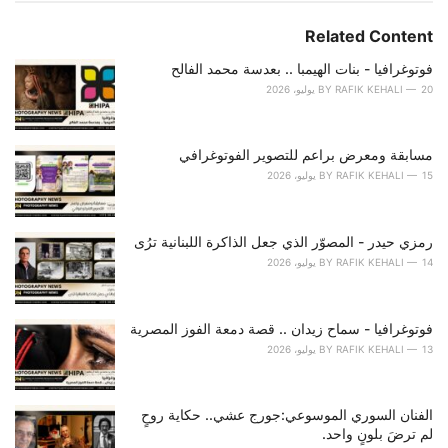
t
e
Related Content
g
o
فوتوغرافيا - بنات الهيمبا .. بعدسة محمد الفالح
r
20 يوليو، 2026
RAFIK KEHALI
BY
i
e
s
مسابقة ومعرض براعم للتصوير الفوتوغرافي
:
15 يوليو، 2026
RAFIK KEHALI
BY
رمزي حيدر - المصوّر الذي جعل الذاكرة اللبنانية ترُى
14 يوليو، 2026
RAFIK KEHALI
BY
فوتوغرافيا - سماح زيدان .. قصة دمعة الفوز المصرية
13 يوليو، 2026
RAFIK KEHALI
BY
الفنان السوري الموسوعي:جورج عشي.. حكاية روحٍ
لم ترضَ بلونٍ واحد.