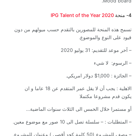
Mood board.
4- منحة
IPG Talent of the Year 2020
تسمح هذه المنحة للمصورين بالتقدم حسب ميولهم من دون
قيود على النوع والموضوع.
– آخر موعد للتقديم: 31 يوليو 2020
– الرسوم: لا شيء
– الجائزة : 1,000$ دولار امريكي.
الاهلية : يجب أن لا يقل عمر المتقدم عن 18 عاما و ان
يكون قدم مشروعا مكتملا
أو مستمرا خلال الخمس الى الثلاث سنوات الماضية…
– المتطلبات : – سلسلة تصل الى 10 صور مع موضوع معين.
– وصف للمشروع (50 كلمة كحد أقصى ) وعنوان للمشروع.