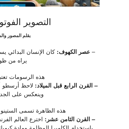
التصوير الفوت
بقلم المصور وال
–
عصر الكهوف:
كان الإنسان البدائي يس
يراه من ظوا
هذه الرسومات تعتبر
– القرن الرابع قبل الميلاد:
لاحظ أرسطو أن
وينعكس على الجدا
هذه الظاهرة تسمى الستينوبي
– القرن الثامن عشر:
اخترع العالم الفر
باستخدام الكاميرا المظلمة ومادة كيمي