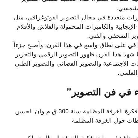
شمسي.
ات متعددة في مجال التصوير الفوتوغرافي، مثل
-الإيجابية والكاميرات المحمولة والفلاش والأفلام
وير الصحفي والفني.
افي على نطاق واسع في هذا القرن، وأصبح جزءاً
ا شهد هذا القرن ظهور التصوير الرقمي والتحرير
ات الاجتماعية والتصوير الفضائي والتصوير الطبي
العلمي.
 في فن التصوير”
هو أول مَن بحث في فكرة الغرفة المظلمة سنة 300 ق.م.وان الحسن
طات حول الغرفة المظلمة
العام 1910 وان ليوناردو دافينشي طبق فكرة الغرفة المظلمة ولكن