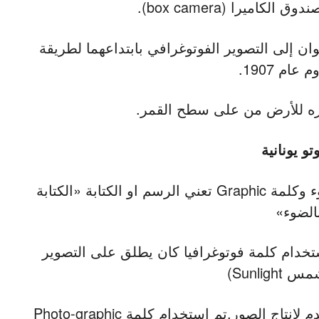
لوان إلى التصوير الفوتوغرافي بابتداعهما لطريقة
 عام 1907.
تو يونانية
photo هي كلمة إغريقية يونانية تعني الضوء وكلمة Graphic تعني الرسم او الكتابة «الكتابة
الضوء»
ستخدام كلمة فوتوغرافيا كان يطلق على التصوير
Sunligh)
لان الشمس كانت المصدر الوحيد المستخدم لإنتاج الصور.تم استخدام كلمة Photo-graphic