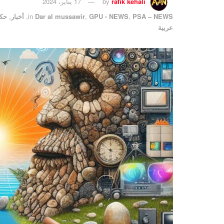
rafik kehali
by
17 يناير، 2024
PSA – NEWS
,
GPU - NEWS
,
Dar al mussawir
in
,
أخبار
,
حكا
عربية