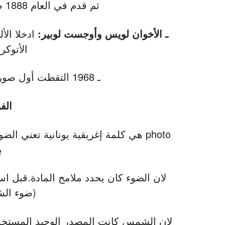
ثم قدم في العام 1888 صندوق الكاميرا (box camera).
ـ الأخوان لويس وأوجست لوبير:
ادخلا الأ
الأتوكروم
ـ 1968 التقطت أول صوره للأرض من على سطح القمر.
الفو
ب
لان الضوء كان يحدد ملامح المادة.قبل ا
(ضوء الشمس t