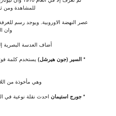
للمشاهدة ومن ثم
وان ال
أضاف العدسة البصرية إلى ا
* السير (جون هيرشل)
وهي مأخوذة من اللات
* جورج استيمان
احدث نقلة نوعية في التص