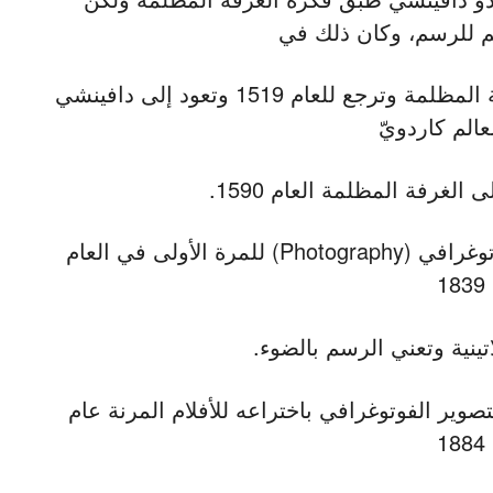
 للرسم، وكان ذلك في
عصر النهضة الاوروبية. ويوجد رسم للغرفة المظلمة وترجع للعام 1519 وتعود إلى دافينشي
عالم كاردويّ
لغرفة المظلمة العام 1590.
يستخدم كلمة فوتوغرافي (Photography) للمرة الأولى في العام
1839
ينية وتعني الرسم بالضوء.
وير الفوتوغرافي باختراعه للأفلام المرنة عام
1884