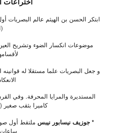
اختراعات ا
ابتكر الحسن بن الهيثم عالم البصريات 
(ا
موضوعات انكسار الضوء وتشريح العين
لأقسامه
و جعل البصريات علما مستقلا له قوانينه 
الانعكا
المستديرة والمرايا المحرفة. وفي القرن
كاميرا بثقب صغير (pinhole) أول صورة بالعالم
* جوزيف نيسابور نيبس
ساعات 