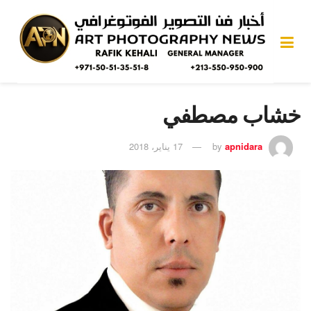
خشاب مصطفي
apnidara
by
17 يناير، 2018