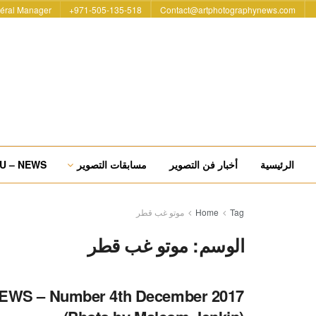
éral Manager
971-505-135-518+
Contact@artphotographynews.com
الرئيسية
أخبار فن التصوير
مسابقات التصوير
U – NEWS
Tag
Home
موتو غب قطر
الوسم:
موتو غب قطر
EWS – Number 4th December 2017