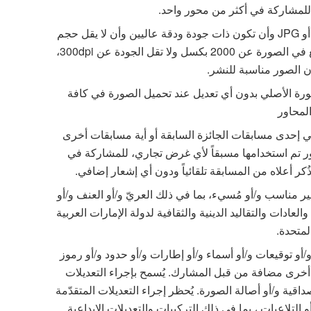
للمشاركة في أكثر من محور واحد.
يجب أن تكون صيغة الصور المُقدّمة بصيغة JPEG أو JPG وأن تكون ذات جودة ودقة عاليين وأن لا يقل حجم
الصورة عن 5 ميجا بايت، على أن لا يقل أطول ضلع في الصورة عن 2000 بكسل ولا تقل الجودة عن 300dpi،
 الصور مناسبة للنشر.
لأصلية (RAW) أو ملف الصورة الأصلي بدون أي تعديل عند تحميل الصورة في كافة
لمحاور
ي إحدى مسابقات الجائزة السابقة أو أية مسابقات أخرى
صور تم استخدامها مسبقاً لأي غرض تجاري، للمشاركة في
ُكر أعلاه من المسابقة تلقائياً ودون أي إشعار إضافي.
ير مناسب و/أو مُسيء، بما في ذلك العريّ و/أو العنف و/أو
لعادات والتقاليد الدينية والثقافية لدولة الإمارات العربية
لمتحدة.
و توقيعات و/أو أسماء و/أو إطارات و/أو حدود و/أو رموز
ات أخرى مضافة من قبل المشارك. يُسمح بإجراء التعديلات
اقية و/أو أصالة الصورة. يُحظر إجراء التعديلات المتقدّمة
التلاعبات ، بما في ذلك التركيبات والتعديلات الإبداعية