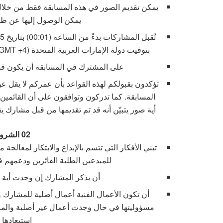
يمكن تقديم الصور في هذه المسابقة فقط من خلال
يمكن الوصول إليها عن طريق الراب
بتوقيت دولة الإمارات العربية المتحدة (GMT +4). لن تقبل أية مشاركات يتم تقديمها بعد الوقت المحدّد.
على المشترك في المسابقة أن يكون قد أتم 18 سنة عند وقت الاشتراك في ا
المسابقة. كما تدركون وتوافقون على أن القائمين
أية صور يتبيّن أنه قد تم تقديمها من قبل مشارك يقل عمره عن ثما
02
الشروط
تبني الأفكار التي تتسم بالإبداع والابتكار لمعالج
للمبدعين الطلبة الفائزين ودعمهم ف
أن يذكر المشارك إن وجدت أية اق
أن تكون الأعمال الفنية أعمال أصلية للمشارك
مسؤوليتها في حال وجدت أعمال غير أصلية والمنته
استبعادها 