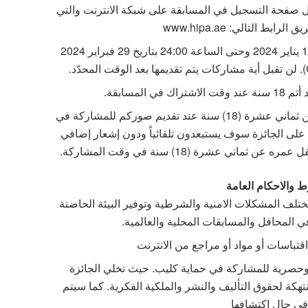
 صفحة التسجيل في المسابقة على شبكة الانترنت والتي
ط التالي: www.hipa.ae
تُقبل المشاركات بدءً من الساعة (00:01) بتاريخ 15 يناير 2024 وحتى الساعة 24:00 بتاريخ 29 فبراير 2024
لمسابقة.
تؤكدون بقبولكم لهذه القواعد بأن عمركم لا يقل عن ثماني عشرة (18) سنة عند تقديم صوركم للمشاركة في
 على الجائزة سوف يستبعدون تلقائياً ودون إشعار إضافي
ني عشرة (18) سنة في وقت المشاركة.
 والاحكام العامة
ة مختلف المشكلات الامنية والشرطية وتوفير البيئة الحاضنة
ي المحافل والمسابقات المحلية والعالمية.
تباسات أو مواد أو مراجع من الانترنت
 وحصرية للمشاركة في حماية كليب. حيث تخلي الجائزة
كة لحقوق التأليف والنشر والملكية الفكرية. كما سيتم
في حال اكتشافها