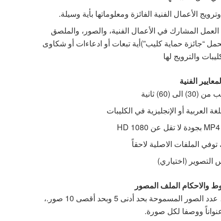
ج الأعمال الفنية الفائزة ومعلوماتها بأية وسيلة.
لعمل المشارك في الأعمال الفنية، والصور، والملصق
تتحمل “جائزة حماية كليب”)أية تبعات أو ادعاءات أو شكاوى
ليبات والترويج لها
لمعايير الفنية
ى (60) ثانية
غة العربية أو الإنجليزية في الكليبات
في الملفات الاصلية لاحقاً
 التصوير (اختياري)
وط والاحكام الملف المصور
يجب المشاركة بسلسلة من الصور لنفس المحور، عدد الصور المسموحة بحد أدنى 5 وبحد أقصى 10 صور.،
واناً ووصفا لكل صورة.