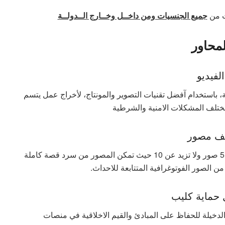
ت من
جميع الجنسيات ومن داخــل وخــارج الــدولــة
لمحاور
الفيديو
يديو قصير بحد ادنى 30 ثانية و لا يزيد عن 60 ثانية، باستخدام آفضل تقنيات التصوير والمونتاج، لأخراج عمل يتسم
ة مختلف المشكلات الامنية والشرطية
ف مصور
تصوير فوتوغرافي يضم مجموعة من الصور لا تقل عن 5 صور ولا تزيد عن 10 حيث تمكن المصور من سرد قصة كاملة
 الصور الفوتوغرافية المتتابعة للاحداث.
حماية كليب
الدخيلة للحفاظ على المبادئ والقيم الاخلاقية في منصات