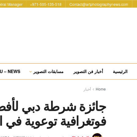
éral Manager
971-505-135-518+
Contact@artphotographynews.com
الرئيسية
أخبار فن التصوير
مسابقات التصوير
U – NEWS
Home
أخبار
جائزة شرطة دبي لأفض
فوتغرافية توعوية في ا