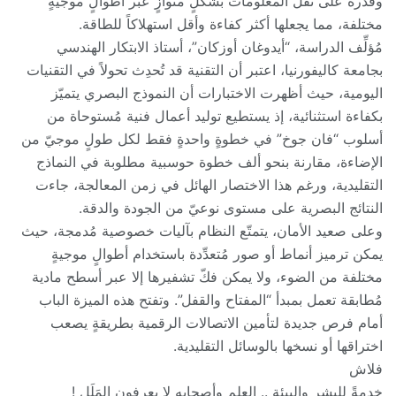
وقدرة على نقل المعلومات بشكلٍ متوازٍ عبر أطوالٍ موجيةٍ
مختلفة، مما يجعلها أكثر كفاءة وأقل استهلاكاً للطاقة.
مُؤلِّف الدراسة، “أيدوغان أوزكان”، أستاذ الابتكار الهندسي
بجامعة كاليفورنيا، اعتبر أن التقنية قد تُحدِث تحولاً في التقنيات
اليومية، حيث أظهرت الاختبارات أن النموذج البصري يتميّز
بكفاءة استثنائية، إذ يستطيع توليد أعمال فنية مُستوحاة من
أسلوب “فان جوخ” في خطوةٍ واحدةٍ فقط لكل طولٍ موجيّ من
الإضاءة، مقارنة بنحو ألف خطوة حوسبية مطلوبة في النماذج
التقليدية، ورغم هذا الاختصار الهائل في زمن المعالجة، جاءت
النتائج البصرية على مستوى نوعيّ من الجودة والدقة.
وعلى صعيد الأمان، يتمتّع النظام بآليات خصوصية مُدمجة، حيث
يمكن ترميز أنماط أو صور مُتعدِّدة باستخدام أطوالٍ موجيةٍ
مختلفة من الضوء، ولا يمكن فكّ تشفيرها إلا عبر أسطح مادية
مُطابقة تعمل بمبدأ “المفتاح والقفل”. وتفتح هذه الميزة الباب
أمام فرص جديدة لتأمين الاتصالات الرقمية بطريقةٍ يصعب
اختراقها أو نسخها بالوسائل التقليدية.
فلاش
خدمةً للبشر والبيئة .. العِلم وأصحابه لا يعرفون المَلَل !