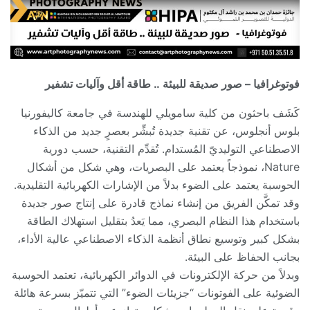
فوتوغرافيا – صور صديقة للبيئة .. طاقة أقل وآليات تشفير
كَشَف باحثون من كلية سامويلي للهندسة في جامعة كاليفورنيا
بلوس أنجلوس، عن تقنية جديدة تُبشِّر بعصرٍ جديد من الذكاء
الاصطناعي التوليديّ المُستدام. تُقدِّم التقنية، حسب دورية
Nature، نموذجاً يعتمد على البصريات، وهي شكل من أشكال
الحوسبة يعتمد على الضوء بدلاً من الإشارات الكهربائية التقليدية.
وقد تمكَّن الفريق من إنشاء نماذج قادرة على إنتاج صور جديدة
باستخدام هذا النظام البصري، مما يَعدُ بتقليل استهلاك الطاقة
بشكل كبير وتوسيع نطاق أنظمة الذكاء الاصطناعي عالية الأداء،
بجانب الحفاظ على البيئة.
وبدلاً من حركة الإلكترونات في الدوائر الكهربائية، تعتمد الحوسبة
الضوئية على الفوتونات “جزيئات الضوء” التي تتميّز بسرعة هائلة