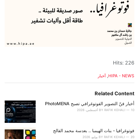
Hits: 226
C
HIPA - NEWS
,
أخبار
a
t
e
Related Content
g
o
أخبار فنّ التصوير الفوتوغرافي تصبح PhotoMENA
r
10 أغسطس، 2026
RAFIK KEHALI
BY
i
e
s
فوتوغرافيا - بنات الهيمبا .. بعدسة محمد الفالح
:
20 يوليو، 2026
RAFIK KEHALI
BY