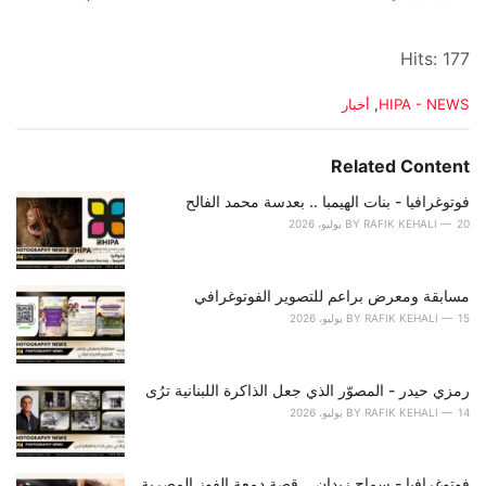
Hits: 177
C
HIPA - NEWS
,
أخبار
a
t
e
Related Content
g
o
فوتوغرافيا - بنات الهيمبا .. بعدسة محمد الفالح
r
20 يوليو، 2026
RAFIK KEHALI
BY
i
e
s
مسابقة ومعرض براعم للتصوير الفوتوغرافي
:
15 يوليو، 2026
RAFIK KEHALI
BY
رمزي حيدر - المصوّر الذي جعل الذاكرة اللبنانية ترُى
14 يوليو، 2026
RAFIK KEHALI
BY
فوتوغرافيا - سماح زيدان .. قصة دمعة الفوز المصرية