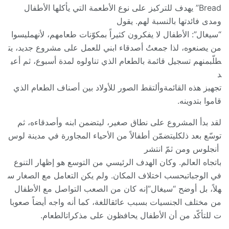
Bread” يهدف للتركيز على نوع الأطعمة التي يأكلها الأطفال
ومدى فائدتها بالنسبة لهم. يقول
“سيغال”: الأطفال لا يفكرون كثيراً بمكوّنات طعامهم، لأنهمليسوا
من يصنعوه، لذا جمعتُ أصدقاء ابني للعمل على مشروع جديد، يت
طلّبمنهم تسجيل قائمة بالطعام الذي تناولوه لمدة أسبوع، ثم أعي
د
تجهيز هذه القائمةوألتقط الصور للأولاد بين أصناف الطعام الذي
قاموا بتدوينه.
لقد بدأ المشروع على نطاق صغير، ليتضمن ابنه وأصدقاءه، ثم
توسّع بعد ذلكليتضمّن أطفالاً من الأحياء المجاورة في مدينة لوس
أنجلوس ومن ثمّ انتشر
باتجاه العالم. وكان الهدف الرئيسي من التوسع هو إظهار التنوع
في الوجباتبحسب اختلاف المكان. ولم يكن التعامل مع الصغار س
هلاً، بل أوضح “سيغال”إنه كان من الصعب التواصل مع الأطفال
من مختلف الجنسيات بسبب عائقاللغة، كما أنه واجه أيضاً صعوبا
ت للتأكّد من أن الأطفال يحافظون على مذكراتالطعام.