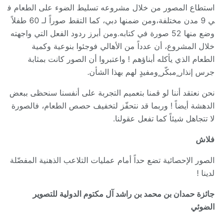
استطاع المصور من خلال مشروعه تسليط الضوء على الطعام ف
ي 9 مدن مختلفة،ومن ضمنها دبي، كما التقط صوراً لـ 60 طفلاً
وضع منها 52 صورة في كتابه.ومن أبرز ردود الفعل التي واجهته
خلال المشروع، أن عدداً من الأهالي فوجئوا بنوعية وكمية
الطعام الذي يأكله أبناؤهم ! واعتبروا أن الصور كانت بمثابة
جرس إنذار ٍمبكّر ٍومفيدٍ لهم بهذا الشأن.
نحن نعتقد أننا لو قمنا بتعميم التجربة على أنفسنا سنحظى ببعض
الدهشة أيضاً ! وربما قد نتحفّز لتخفيف حصص الطعام، فالصورة
لا تتجاهل شيئاً كما تفعل عقولنا.
فلاش
الصور الإحصائية تضع حداً أمام عمليات التلاعب الذهنية المفضّلة
لدينا !
جائزة حمدان بن محمد بن راشد آل مكتوم الدولية للتصوير
الضوئي