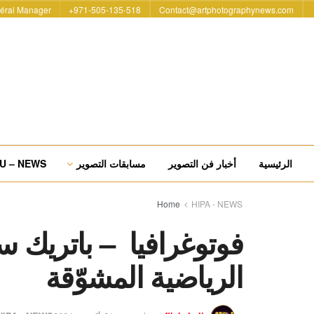
éral Manager
971-505-135-518+
Contact@artphotographynews.com
الرئيسية
أخبار فن التصوير
مسابقات التصوير
U – NEWS
Home
HIPA - NEWS
فوتوغرافيا – باتريك
الرياضية المشوّقة