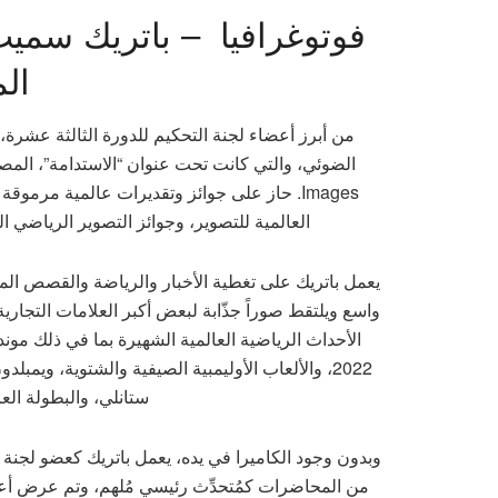
فوتوغرافيا – باتريك سمي
ال
من أبرز أعضاء لجنة التحكيم للدورة الثالثة عشرة،
Images. حاز على جوائز وتقديرات عالمية مرمو
العالمية للتصوير، وجوائز التصوير الرياضي ا
يعمل باتريك على تغطية الأخبار والرياضة والقصص ال
واسع ويلتقط صوراً جذّابة لبعض أكبر العلامات التجارية
الأحداث الرياضية العالمية الشهيرة بما في ذلك مو
2022، والألعاب الأوليمبية الصيفية والشتوية، وي
ستانلي، والبطولة العا
وبدون وجود الكاميرا في يده، يعمل باتريك كعضو لجنة ت
من المحاضرات كمُتحدِّث رئيسي مُلهِم، وتم عرض أع