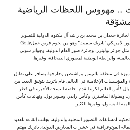
ث .. مهووس اللحظات الرياضية
مشوّقة
 لجائزة حمدان بن محمد بن راشد آل مكتوم الدولية للتصوير
الضوئي، والتي كانت تحت عنوان “الاستدامة”، المصور الأمريكي “باتريك سميث” وهو من نجوم فريق عملGetty
قة مثل جوائز بوليتزر، وجائزة صور العام الدولية، وجوائز سوني
لعالمية، والرابطة الوطنية لمصوري الصحافة، وغيرها.
مميزة في منطقة بالتيمور وواشنطن وخارجها. يسافر على نطاق
 والمؤسسات الإعلامية في العالم. قام باتريك بتوثيق العديد من
نديال كأس العالم لكرة القدم، خاصة النسخة الأخيرة في قطر
مبلدون، وبطولة الماسترز، وكأس رايدر، وسوبر بول، ونهائيات كأس
لمية للبيسبول، وغيرها الكثير.
حكيم لمسابقات التصوير المحلية والدولية، بجانب إلقاءه للعديد
ماله الفوتوغرافية في عشرات المعارض الدولية. باتريك مهتم