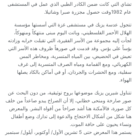
تشاي التي كانت ضمن الكادر الطبي الذي عمل في المستشفى
عام 1982وقت حصول مجزرة صبرا وشاتيلا.
تتجول عدسة يزبك في مستشفى غزة التي أسستها مؤسسة
الهلال الأحمر الفلسطيني، وباتت اليوم مبنى منتهكاً ومنهوكاً،
لجأت إليه مجموعة من الأسر الفقيرة، التي تقبلت خرابه وزادته
بؤساً على بؤس. وقد قدمت في صورهاً ظروف هذه الأسر التي
تعيش في الحضيض، بين المياه المتسربة، ومخاطر المس
الكهربائي، ومع القمامة ومياه الصرف المتسربة إلى غرف
سفلية، ومع الحشرات والجرذان، أو في أماكن بالكاد يصلها
الهواء.
تتناول شيرين يزبك موضوعها بروح توثيقية، من دون البحث عن
صور صارخة ومنحى خطابي، إلا أن الصراخ يبدو صاعداً من خلف
كل صورة، فالأمكنة هنا أشد صراخاً من أفواه البشر. والمعرض
هنا شكل من أشكال الاحتجاج والدعوة إلى تدارك وضع أطفال
ونساء يحيون على حافة الموت.
يستمر هذا المعرض حتى 5 تشرين الأول/ أوكتوبر، أيلول/ سبتمبر