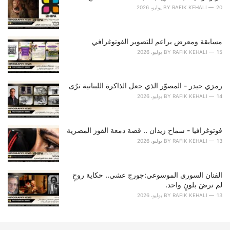
i
20 يوليو، 2026
RAFIK KEHALI
BY
e
s
:
مسابقة ومعرض براعم للتصوير الفوتوغرافي
15 يوليو، 2026
RAFIK KEHALI
BY
رمزي حيدر - المصوّر الذي جعل الذاكرة اللبنانية ترُى
14 يوليو، 2026
RAFIK KEHALI
BY
فوتوغرافيا - سماح زيدان .. قصة دمعة الفوز المصرية
13 يوليو، 2026
RAFIK KEHALI
BY
الفنان السوري الموسوعي:جورج عشي.. حكاية روحٍ
لم ترضَ بلونٍ واحد.
13 يوليو، 2026
RAFIK KEHALI
BY