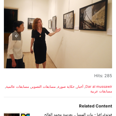
Hits: 285
C
Dar al mussawir
,
أخبار
,
حكاية صورة
,
مسابقات التصوير
,
مسابقات عالمية
,
a
مسابقات عربية
t
e
g
Related Content
o
r
فوتوغرافيا - بنات الهيمبا .. بعدسة محمد الفالح