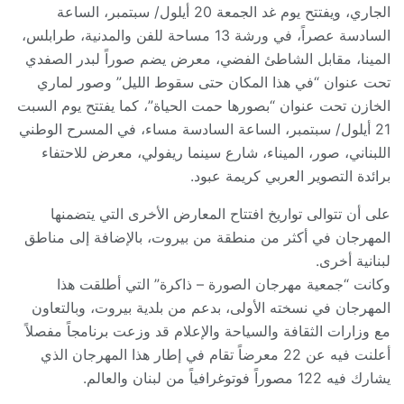
الجاري، ويفتتح يوم غد الجمعة 20 أيلول/ سبتمبر، الساعة
السادسة عصراً، في ورشة 13 مساحة للفن والمدنية، طرابلس،
المينا، مقابل الشاطئ الفضي، معرض يضم صوراً لبدر الصفدي
تحت عنوان “في هذا المكان حتى سقوط الليل” وصور لماري
الخازن تحت عنوان “بصورها حمت الحياة”، كما يفتتح يوم السبت
21 أيلول/ سبتمبر، الساعة السادسة مساء، في المسرح الوطني
اللبناني، صور، الميناء، شارع سينما ريفولي، معرض للاحتفاء
برائدة التصوير العربي كريمة عبود.
على أن تتوالى تواريخ افتتاح المعارض الأخرى التي يتضمنها
المهرجان في أكثر من منطقة من بيروت، بالإضافة إلى مناطق
لبنانية أخرى.
وكانت “جمعية مهرجان الصورة – ذاكرة” التي أطلقت هذا
المهرجان في نسخته الأولى، بدعم من بلدية بيروت، وبالتعاون
مع وزارات الثقافة والسياحة والإعلام قد وزعت برنامجاً مفصلاً
أعلنت فيه عن 22 معرضاً تقام في إطار هذا المهرجان الذي
يشارك فيه 122 مصوراً فوتوغرافياً من لبنان والعالم.